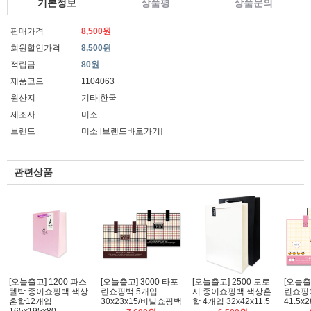
기본정보
상품평
상품문의
판매가격
8,500원
회원할인가격
8,500원
적립금
80원
제품코드
1104063
원산지
기타|한국
제조사
미소
브랜드
미소
[브랜드바로가기]
관련상품
[오늘출고] 1200 파스
[오늘출고] 3000 타포
[오늘출고] 2500 도로
[오늘출
텔박 종이쇼핑백 색상
린쇼핑백 5개입
시 종이쇼핑백 색상혼
린쇼핑
혼합12개입
30x23x15/비닐쇼핑백
합 4개입 32x42x11.5
41.5x2