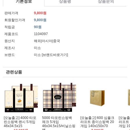
기본정보
상품평
상품문의
판매가격
9,800원
회원할인가격
9,800원
적립금
90원
제품코드
1104097
원산지
해외|아시아|중국
제조사
미소
브랜드
미소
[브랜드바로가기]
관련상품
[오늘출고] 4000 타포
5000 타포린쇼핑백
[오늘출고] 600 심플크
[오늘출
린쇼핑백 팬시 5개입
체크 5개입
라프트 종이쇼핑백 20
라프트 
46x34.5x15
46x34.5x15/비닐쇼핑
개입 140x150x70
개입 19