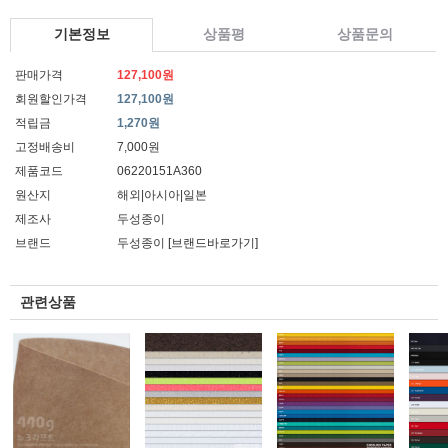
기본정보
상품평
상품문의
판매가격
127,100원
회원할인가격
127,100원
적립금
1,270원
고정배송비
7,000원
제품코드
06220151A360
원산지
해외|아시아|일본
제조사
두성종이
브랜드
두성종이
[브랜드바로가기]
관련상품