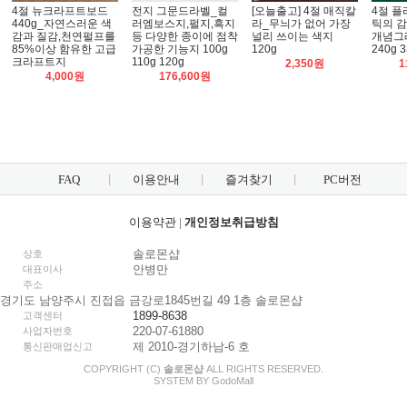
4절 뉴크라프트보드
전지 그문드라벨_컬
[오늘출고] 4절 매직칼
4절 
440g_자연스러운 색
러엠보스지,펄지,흑지
라_무늬가 없어 가장
틱의 감
감과 질감,천연펄프를
등 다양한 종이에 점착
널리 쓰이는 색지
개념그래
85%이상 함유한 고급
가공한 기능지 100g
120g
240g 
크라프트지
110g 120g
2,350원
1
4,000원
176,600원
FAQ
이용안내
즐겨찾기
PC버전
이용약관
|
개인정보취급방침
솔로몬샵
상호
안병만
대표이사
주소
경기도 남양주시 진접읍 금강로1845번길 49 1층 솔로몬샵
1899-8638
고객센터
220-07-61880
사업자번호
제 2010-경기하남-6 호
통신판매업신고
COPYRIGHT (C)
솔로몬샵
ALL RIGHTS RESERVED.
SYSTEM BY
Godo
Mall