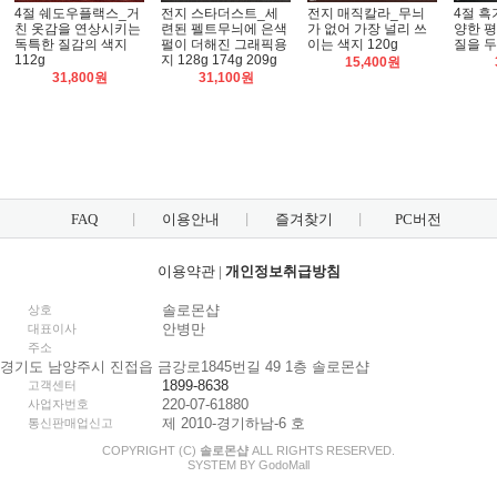
4절 쉐도우플랙스_거
전지 스타더스트_세
전지 매직칼라_무늬
4절 흑
친 옷감을 연상시키는
련된 펠트무늬에 은색
가 없어 가장 널리 쓰
양한 평
독특한 질감의 색지
펄이 더해진 그래픽용
이는 색지 120g
질을 두
112g
지 128g 174g 209g
15,400원
31,800원
31,100원
FAQ
이용안내
즐겨찾기
PC버전
이용약관
|
개인정보취급방침
솔로몬샵
상호
안병만
대표이사
주소
경기도 남양주시 진접읍 금강로1845번길 49 1층 솔로몬샵
1899-8638
고객센터
220-07-61880
사업자번호
제 2010-경기하남-6 호
통신판매업신고
COPYRIGHT (C)
솔로몬샵
ALL RIGHTS RESERVED.
SYSTEM BY
Godo
Mall