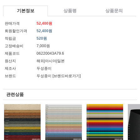
기본정보
상품평
상품문의
판매가격
52,400원
회원할인가격
52,400원
적립금
520원
고정배송비
7,000원
제품코드
06220043A79.6
원산지
해외|아시아|일본
제조사
두성종이
브랜드
두성종이
[브랜드바로가기]
관련상품