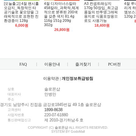
[오늘출고] 4절 팬시홀
4절 디자이너스칼라
A3 컨셉트래싱지
4절 루
오감지_독창적인 타
458칼라_과학적,체계
170g 50장입_최고급
리게 하
공기술로 꽃모양을 그
적으로 분류된 200색
품질의 반투명그래픽
엠보스
래픽적으로 표현한 친
을 갖춘 색지 81.4g
용지로 식품포장용으
120g 2
환경종이 128g
116g 151g 209g
로도 사용가능
302g
6,000원
18,400원
26,800원
FAQ
이용안내
즐겨찾기
PC버전
이용약관
|
개인정보취급방침
솔로몬샵
상호
안병만
대표이사
주소
경기도 남양주시 진접읍 금강로1845번길 49 1층 솔로몬샵
1899-8638
고객센터
220-07-61880
사업자번호
제 2010-경기하남-6 호
통신판매업신고
COPYRIGHT (C)
솔로몬샵
ALL RIGHTS RESERVED.
SYSTEM BY
Godo
Mall