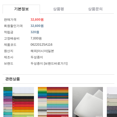
기본정보
상품평
상품문의
판매가격
32,600원
회원할인가격
32,600원
적립금
320원
고정배송비
7,000원
제품코드
06220125A116
원산지
해외|아시아|일본
제조사
두성종이
브랜드
두성종이
[브랜드바로가기]
관련상품