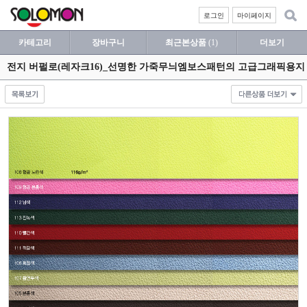
로그인
마이페이지
카테고리
장바구니
최근본상품
(1)
더보기
전지 버펄로(레자크16)_선명한 가죽무늬엠보스패턴의 고급그래픽용지 1