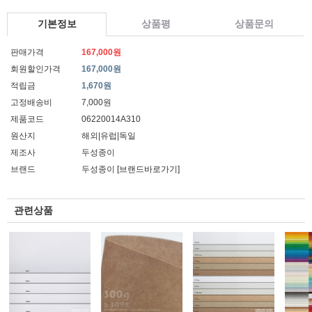
기본정보
상품평
상품문의
판매가격
167,000원
회원할인가격
167,000원
적립금
1,670원
고정배송비
7,000원
제품코드
06220014A310
원산지
해외|유럽|독일
제조사
두성종이
브랜드
두성종이
[브랜드바로가기]
관련상품