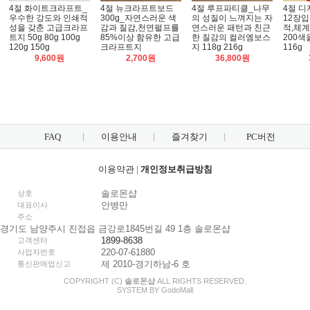
4절 화이트크라프트_
4절 뉴크라프트보드
4절 루프파티클_나무
4절 
우수한 강도와 인쇄적
300g_자연스러운 색
의 성질이 느껴지는 자
12장입
성을 갖춘 고급크라프
감과 질감,천연펄프를
연스러운 패턴과 친근
적,체
트지 50g 80g 100g
85%이상 함유한 고급
한 질감의 컬러엠보스
200색
120g 150g
크라프트지
지 118g 216g
116g
9,600원
2,700원
36,800원
FAQ
이용안내
즐겨찾기
PC버전
이용약관
|
개인정보취급방침
솔로몬샵
상호
안병만
대표이사
주소
경기도 남양주시 진접읍 금강로1845번길 49 1층 솔로몬샵
1899-8638
고객센터
220-07-61880
사업자번호
제 2010-경기하남-6 호
통신판매업신고
COPYRIGHT (C)
솔로몬샵
ALL RIGHTS RESERVED.
SYSTEM BY
Godo
Mall