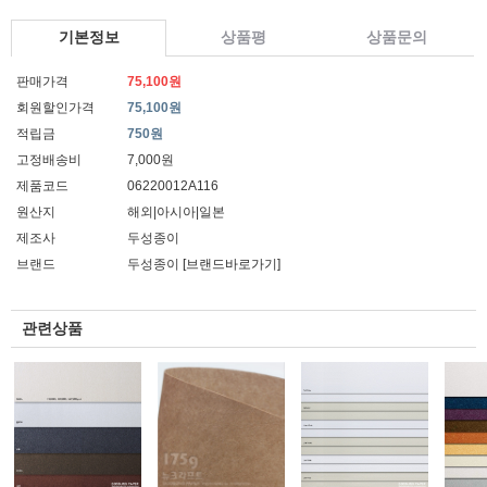
기본정보
상품평
상품문의
판매가격
75,100원
회원할인가격
75,100원
적립금
750원
고정배송비
7,000원
제품코드
06220012A116
원산지
해외|아시아|일본
제조사
두성종이
브랜드
두성종이
[브랜드바로가기]
관련상품