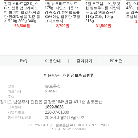
전지 스타드림2.0_스
4절 뉴크라프트보드
4절 루프엠보스_뚜렷
4절 
타드림을 업그레이드
175g_자연스러운 색
한 펠트무늬를 자랑하
420g
한 화려한 펄입자,탁월
감과 질감,천연펄프를
는 고급 엠보스용지
로 입증
한 인쇄적성을 갖춘 펄
85%이상 함유한 고급
118g 216g 104g
트셀러
지/110g 200g 340g
크라프트지
216g
1
68,500원
2,700원
31,500원
FAQ
이용안내
즐겨찾기
PC버전
이용약관
|
개인정보취급방침
솔로몬샵
상호
안병만
대표이사
주소
경기도 남양주시 진접읍 금강로1845번길 49 1층 솔로몬샵
1899-8638
고객센터
220-07-61880
사업자번호
제 2010-경기하남-6 호
통신판매업신고
COPYRIGHT (C)
솔로몬샵
ALL RIGHTS RESERVED.
SYSTEM BY
Godo
Mall