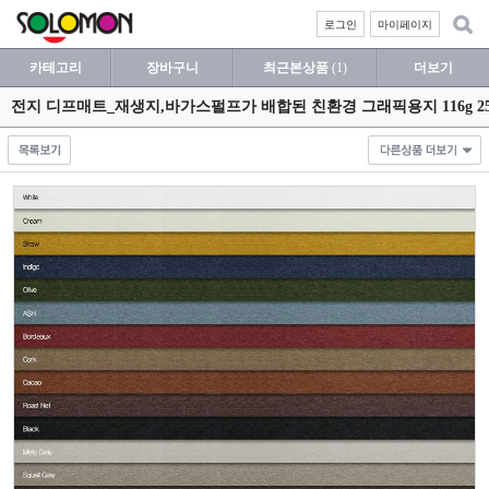
로그인
마이페이지
카테고리
장바구니
최근본상품
(1)
더보기
전지 디프매트_재생지,바가스펄프가 배합된 친환경 그래픽용지 116g 256g 