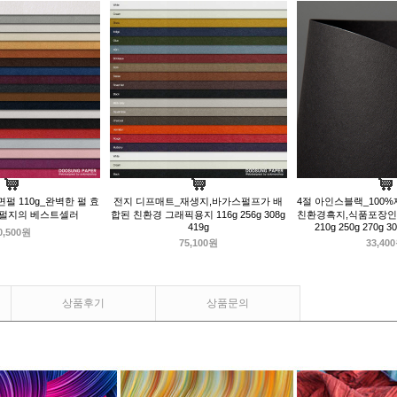
펄 110g_완벽한 펄 효
전지 디프매트_재생지,바가스펄프가 배
4절 아인스블랙_100
 펄지의 베스트셀러
합된 친환경 그래픽용지 116g 256g 308g
친환경흑지,식품포장인증 8
419g
210g 250g 270g 3
0,500원
75,100원
33,40
상품후기
상품문의