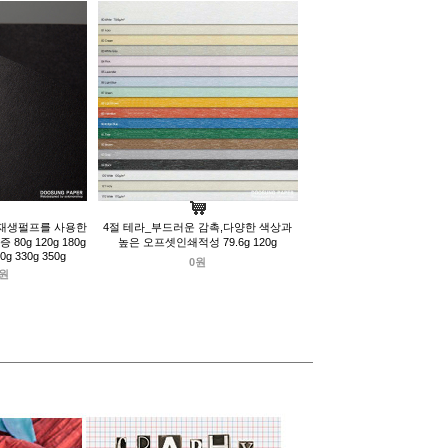
%재생펄프를 사용한
4절 테라_부드러운 감촉,다양한 색상과
0g 120g 180g
높은 오프셋인쇄적성 79.6g 120g
00g 330g 350g
0원
0원