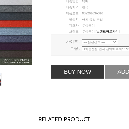
배송방법 :
택배
배송지역 :
전국
제품코드 :
06220103A310
원산지 :
해외|유럽|독일
제조사 :
두성종이
브랜드 :
두성종이
[브랜드바로가기]
사이즈 :
수량 :
BUY NOW
ADD
RELATED PRODUCT