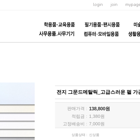
login
join
mypag
전지 그문드메탈릭_고급스러운 펄 가공을 한
판매가격 :
138,800원
적립금 :
1,380
원
고정배송비 :
7,000원
상품상태 :
신상품