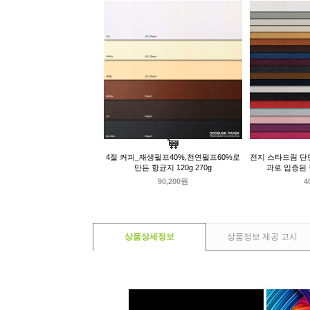
4절 커피_재생펄프40%,천연펄프60%로
전지 스타드림 단면
만든 항균지 120g 270g
과로 입증된
90,200원
4
상품상세정보
상품정보 제공 고시