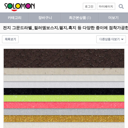
로그인
마이페이지
카테고리
장바구니
최근본상품
(1)
더보기
전지 그문드라벨_컬러엠보스지,펄지,흑지 등 다양한 종이에 점착가공한 기능지 