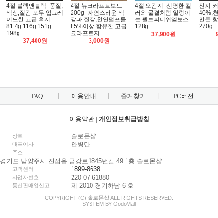
4절 블랙앤블랙_품질,
4절 뉴크라프트보드
4절 오감지_선명한 컬
전지 
색상,질감 모두 업그레
200g_자연스러운 색
러와 물결처럼 일렁이
40%,
이드한 고급 흑지
감과 질감,천연펄프를
는 펠트피니쉬엠보스
만든 항
81.4g 116g 151g
85%이상 함유한 고급
128g
270g
198g
크라프트지
37,900원
37,400원
3,000원
FAQ
이용안내
즐겨찾기
PC버전
이용약관
|
개인정보취급방침
솔로몬샵
상호
안병만
대표이사
주소
경기도 남양주시 진접읍 금강로1845번길 49 1층 솔로몬샵
1899-8638
고객센터
220-07-61880
사업자번호
제 2010-경기하남-6 호
통신판매업신고
COPYRIGHT (C)
솔로몬샵
ALL RIGHTS RESERVED.
SYSTEM BY
Godo
Mall