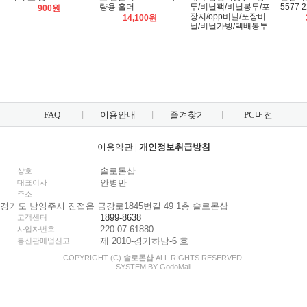
량용 홀더
투/비닐팩/비닐봉투/포
5577 
900원
장지/opp비닐/포장비
14,100원
닐/비닐가방/택배봉투
FAQ
이용안내
즐겨찾기
PC버전
이용약관
|
개인정보취급방침
솔로몬샵
상호
안병만
대표이사
주소
경기도 남양주시 진접읍 금강로1845번길 49 1층 솔로몬샵
1899-8638
고객센터
220-07-61880
사업자번호
제 2010-경기하남-6 호
통신판매업신고
COPYRIGHT (C)
솔로몬샵
ALL RIGHTS RESERVED.
SYSTEM BY
Godo
Mall