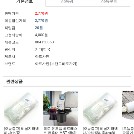
기본정보
상품평
상품문의
판매가격
2,770원
회원할인가격
2,770원
적립금
20원
고정배송비
4,000원
제품코드
084150053
원산지
기타|한국
제조사
아트사인
브랜드
아트사인
[브랜드바로가기]
관련상품
[오늘출고] 비닐지퍼백
엑토 유즈풀 헤드레스
[오늘출고] 비닐지퍼백
[오늘출
미니/소/중
트 컵홀더 MST-49/차
대/수납정리용/pvc봉
깔끔이