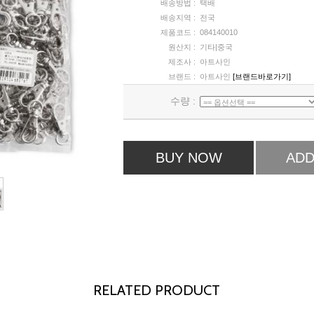
배송방법 :
택배
배송지역 :
전국
제품코드 :
084140010
원산지 :
기타|중국
제조사 :
아트사인
브랜드 :
아트사인
[브랜드바로가기]
수량 :
BUY NOW
ADD
RELATED PRODUCT