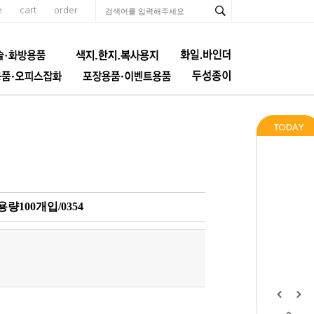
e
cart
order
100개입/0354