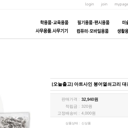
login
join
mypag
[오늘출고] 아트사인 붕어열쇠고리 대용량
판매가격 :
32,940원
적립금 :
320
원
고정배송비 :
4,000원
상품상태 :
신상품