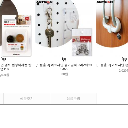
사인 펠트 원형의자캡 반
[오늘출고] 아트사인 붕어열쇠고리2세트/
[오늘출고] 아트사인 손
0355
명1163
2,020
930원
,890원
상품후기
상품문의