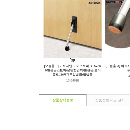
[오늘출고] 아트사인 도어스토퍼 소 5730
[오늘출고] 아트
1/현관문스토퍼/문닫힘방지/현관문/도어
투
클로저/현관문말발굽/말발굽
4
13,840원
상품상세정보
상품정보 제공 고시