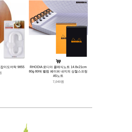
잡이도어락 9855
RHODIA 로디아 클래식노트 14.8x21cm
80g 80매 벨럼 페이퍼 내지의 상철스프링
원
A5노트
7,040원