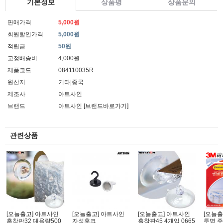
기본정보
상품평
상품문의
판매가격
5,000원
회원할인가격
5,000원
적립금
50원
고정배송비
4,000원
제품코드
084110035R
원산지
기타|중국
제조사
아트사인
브랜드
아트사인
[브랜드바로가기]
관련상품
[오늘출고] 아트사인
[오늘출고] 아트사인
[오늘출고] 아트사인
[오늘출
흡착판32 대용량500
자석후크
흡착판45 4개입 0665
투명 주