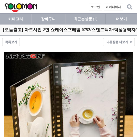
로그인
마이페이지
카테고리
장바구니
최근본상품
(1)
더보기
[오늘출고] 아트사인 2면 쇼케이스프레임 0752/스탠드액자/탁상용액