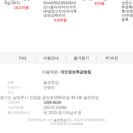
개입 0671
32x44/5023/5026/네
코맨드
870원
오디움자석/자석거치
투명훅
18,270원
대/냉장고자석/자석후
훅/코멘
크/초강력자석
이/주
용훅
6,650원
FAQ
이용안내
즐겨찾기
PC버전
이용약관
|
개인정보취급방침
솔로몬샵
상호
안병만
대표이사
주소
경기도 남양주시 진접읍 금강로1845번길 49 1층 솔로몬샵
1899-8638
고객센터
220-07-61880
사업자번호
제 2010-경기하남-6 호
통신판매업신고
COPYRIGHT (C)
솔로몬샵
ALL RIGHTS RESERVED.
SYSTEM BY
Godo
Mall