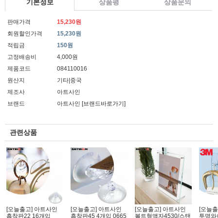
기본정보
상품평
상품문의
판매가격
15,230원
회원할인가격
15,230원
적립금
150원
고정배송비
4,000원
제품코드
084110016
원산지
기타|중국
제조사
아트사인
브랜드
아트사인
[브랜드바로가기]
관련상품
[오늘출고] 아트사인
[오늘출고] 아트사인
[오늘출고] 아트사인
[오늘출
흡착판22 16개입
흡착판45 4개입 0665
볼트형액자4530/스탠
투명와