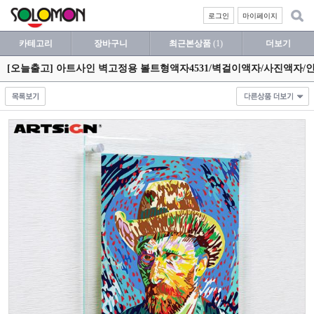
로그인
마이페이지
카테고리
장바구니
최근본상품
(1)
더보기
[오늘출고] 아트사인 벽고정용 볼트형액자4531/벽걸이액자/사진액자