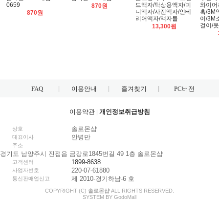
0659
드액자/탁상용액자/미
와이어
870원
니액자/사진액자/인테
훅/3
870원
리어액자/액자틀
이/3M
걸이/
13,300원
FAQ
이용안내
즐겨찾기
PC버전
이용약관
|
개인정보취급방침
솔로몬샵
상호
안병만
대표이사
주소
경기도 남양주시 진접읍 금강로1845번길 49 1층 솔로몬샵
1899-8638
고객센터
220-07-61880
사업자번호
제 2010-경기하남-6 호
통신판매업신고
COPYRIGHT (C)
솔로몬샵
ALL RIGHTS RESERVED.
SYSTEM BY
Godo
Mall