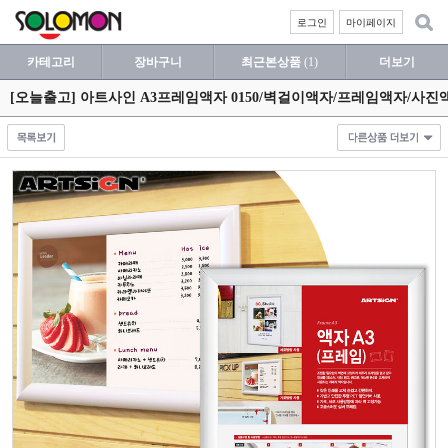
로그인
마이페이지
카테고리
장바구니
최근본상품
(1)
더보기
[오늘출고] 아트사인 A3프레임액자 0150/벽걸이액자/프레임액자/사