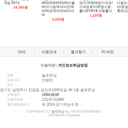
개입 0674
4R/4349/4355/테이블
표/가격택/매장가격표/
다용도
액자/그림액자/사진액
가격표꽂이/투명스윙
리/옷
24,360원
자/탁상액자/인테리어
홀더/POP/후크형홀더
훅/전
액
1,220원
4,320원
FAQ
이용안내
즐겨찾기
PC버전
이용약관
|
개인정보취급방침
솔로몬샵
상호
안병만
대표이사
주소
경기도 남양주시 진접읍 금강로1845번길 49 1층 솔로몬샵
1899-8638
고객센터
220-07-61880
사업자번호
제 2010-경기하남-6 호
통신판매업신고
COPYRIGHT (C)
솔로몬샵
ALL RIGHTS RESERVED.
SYSTEM BY
Godo
Mall