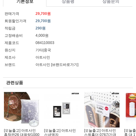
기본정보
상품평
상품문의
판매가격
29,700원
회원할인가격
29,700원
적립금
290원
고정배송비
4,000원
제품코드
084110003
원산지
기타|중국
제조사
아트사인
브랜드
아트사인
[브랜드바로가기]
관련상품
[오늘출고] 아트사인
[오늘출고] 아트사인
[오늘출고] 아트사인
[오늘출
흡착판26 대용량1000
스냅액자
스윙홀더 0767/가격
훅 대 1