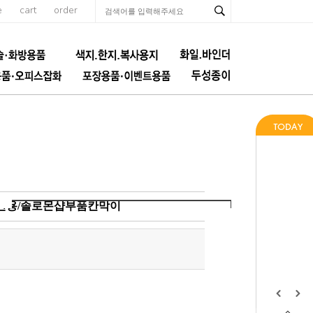
e
cart
order
25전용/솔로몬샵부품칸막이