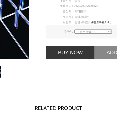
배송지역 :
전국
제품코드 :
AMG03142128524
원산지 :
기타|한국
제조사 :
중앙브레인
브랜드 :
중앙브레인
[브랜드바로가기]
수량 :
BUY NOW
ADD
RELATED PRODUCT