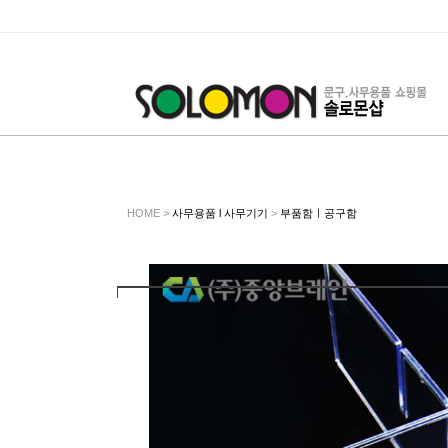
HOME >
사무용품 l 사무기기
>
부품함ㅣ공구함