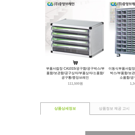
부품서랍장 CA1015/공구함/공구박스/부
이동식부품서랍장 C
품함/보관함/공구상자/부품상자/소품함/
박스/부품함/보관
공구통/중앙브레인
소품함/공
111,500원
1,
상품상세정보
상품정보 제공 고시