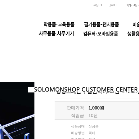
login
join
mypag
중앙브레인 부품칸막이525번 /CA5
판매가격 :
1,000원
적립금 :
10
원
상품상태 :
신상품
배송방법 :
택배