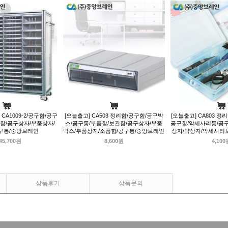
A1009-2/공구함/공구
[오늘출고] CA503 정리함/공구함/공구박
[오늘출고] CA803 정
함/공구상자/부품상자/
스/공구통/부품함/보관함/공구상자/부품
공구함/악세사리통/공
구통/중앙브레인
박스/부품상자/소품함/공구통/중앙브레인
상자/약상자/악세사리
345,700원
8,600원
4,100
상품후기
상품문의