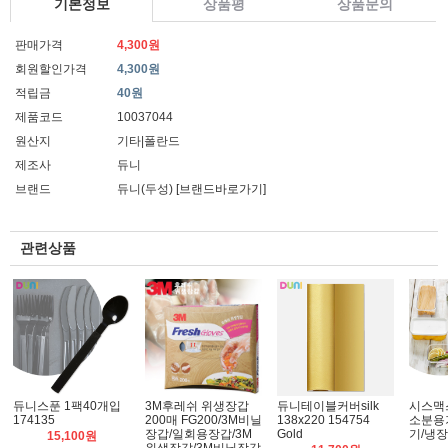
기본정보
상품평
상품문의
판매가격
4,300원
회원할인가격
4,300원
적립금
40원
제품코드
10037044
원산지
기타|폴란드
제조사
듀니
브랜드
듀니(두성)
[브랜드바로가기]
관련상품
듀니스푼 1팩40개입
3M후레쉬 위생장갑
듀니테이블커버silk
시스맥
174135
200매 FG200/3M비닐
138x220 154754
소분용
장갑/일회용장갑/3M
Gold
기/냉
15,100원