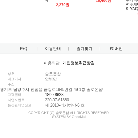
미
수세미
10,400원
력수세
2,270원
미/3
FAQ
이용안내
즐겨찾기
PC버전
이용약관
|
개인정보취급방침
솔로몬샵
상호
안병만
대표이사
주소
경기도 남양주시 진접읍 금강로1845번길 49 1층 솔로몬샵
1899-8638
고객센터
220-07-61880
사업자번호
제 2010-경기하남-6 호
통신판매업신고
COPYRIGHT (C)
솔로몬샵
ALL RIGHTS RESERVED.
SYSTEM BY
Godo
Mall