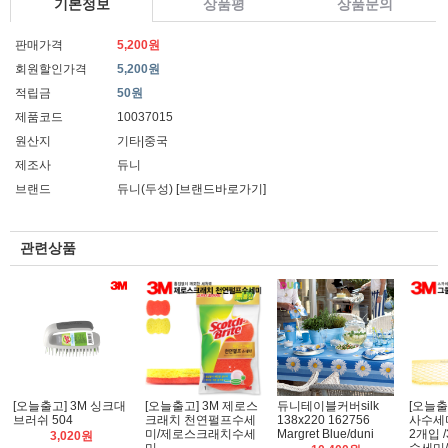
기본정보
상품평
상품문의
판매가격
5,200원
회원할인가격
5,200원
적립금
50원
제품코드
10037015
원산지
기타|중국
제조사
듀니
브랜드
듀니(두성)
[브랜드바로가기]
관련상품
[오늘출고] 3M 싱크대
[오늘출고] 3M 제로스
듀니테이블커버silk
[오늘출
브러쉬 504
크래치 천연펄프수세
138x220 162756
사수세미
미/제로스크래치수세
Margret Blue/duni
2개입 
3,020원