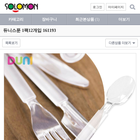
로그인
마이페이지
카테고리
장바구니
최근본상품
(1)
더보기
듀니스푼 1팩12개입 161193