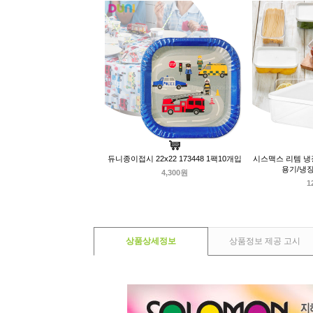
듀니종이접시 22x22 173448 1팩10개입
시스맥스 리템 냉
용기/냉
4,300원
1
상품상세정보
상품정보 제공 고시