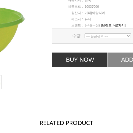
배송지역 :
전국
제품코드 :
10037006
원산지 :
기타|이탈리아
제조사 :
듀니
브랜드 :
듀니(두성)
[브랜드바로가기]
수량 :
BUY NOW
ADD
RELATED PRODUCT