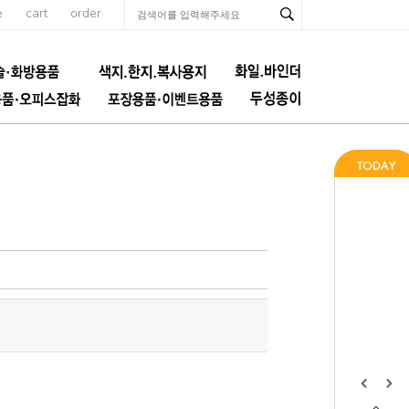
e
cart
order