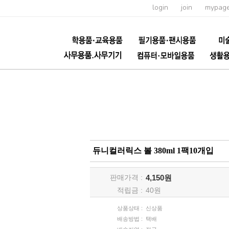
login
join
mypag
듀니컬러릭스 볼 380ml 1팩10개입
판매가격 :
4,150원
적립금 :
40
원
상품상태 :
신상품
배송방법 :
택배