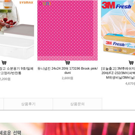
장고 소분용기 9호/밀폐
듀니냅킨 24x24 20매 173196 Brook pink/
[오늘출고] 3M후레쉬지퍼
duni
장고정리/반찬통
20매/FZ-232/3M지
M위생비닐/3M비닐
2,600원
2,200원
4,670
상품후기
상품문의