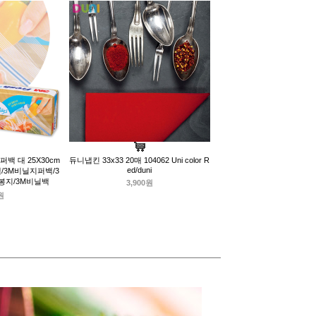
백 대 25X30cm
듀니냅킨 33x33 20매 104062 Uni color R
ed/duni
퍼백/3M비닐지퍼백/3
봉지/3M비닐백
3,900원
원