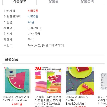
기본정보
상품평
상품문의
판매가격
4,550원
회원할인가격
4,550원
적립금
40원
제품코드
10035014
원산지
기타|중국
제조사
듀니
브랜드
듀니(두성)
[브랜드바로가기]
관련상품
듀니냅킨 24x24 20매
[오늘출고] 3M 올인원
듀니러너 40x480
듀니도일
173388 Fruits/duni
아크릴 제로스크래치
170676
250매 1
수세미 2매입/아크릴
Neo&Dark/duni
식탁매
2,600원