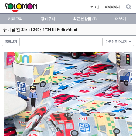
로그인
마이페이지
카테고리
장바구니
최근본상품
(1)
더보기
듀니냅킨 33x33 20매 173418 Police/duni