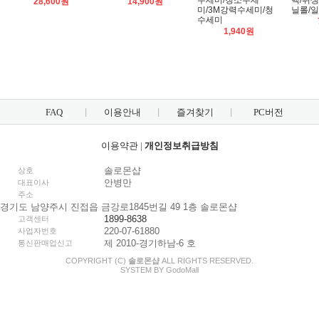
수세미/청소수세
백/위생
28,600원
14,900원
미/3M강력수세미/청
닐롤/
수세미
1,940원
FAQ
이용안내
즐겨찾기
PC버전
이용약관
|
개인정보취급방침
솔로몬샵
상호
안병만
대표이사
주소
경기도 남양주시 진접읍 금강로1845번길 49 1층 솔로몬샵
1899-8638
고객센터
220-07-61880
사업자번호
제 2010-경기하남-6 호
통신판매업신고
COPYRIGHT (C)
솔로몬샵
ALL RIGHTS RESERVED.
SYSTEM BY
Godo
Mall