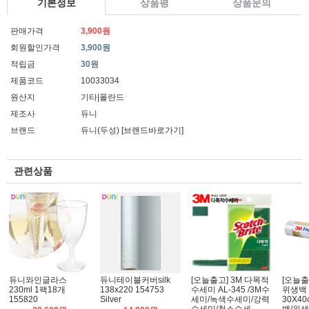
기본정보
상품평
상품문의
판매가격
3,900원
회원할인가격
3,900원
적립금
30원
제품코드
10033034
원산지
기타|폴란드
제조사
듀니
브랜드
듀니(두성)
[브랜드바로가기]
관련상품
듀니와인글라스
듀니테이블커버silk
[오늘출고] 3M 다목적
[오늘출
230ml 1팩18개
138x220 154753
수세미 AL-345 /3M수
위생백 
155820
Silver
세미/녹색수세미/강력
30X4