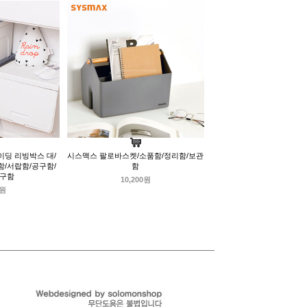
이딩 리빙박스 대/
시스맥스 팔로바스켓/소품함/정리함/보관
함/서랍함/공구함/
함
도구함
10,200원
0원