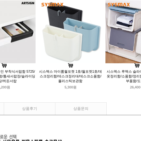
인 부착식서랍함 5725/
시스맥스 마이룸월포켓 1호/월포켓1호/데
시스맥스 루맥스 슬라
납함/틈새서랍장/슬라이딩
스크정리함/데스크정리대/데스크소품함/
옷정리함/소품함/정리
장/히든서랍
플리스틱보관함
부품함/
,200원
5,300원
26,40
상품후기
상품문의