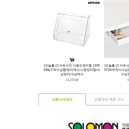
[오늘출고] 아트사인 다용도정리함 1335
[오늘출고] 아트사
299x174/수납함/정리박스/소형정리함/수
5726/부착식수
납정리/수납박스
수납
23,250원
5
상품상세정보
상품정보 제공 고시