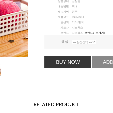
상품상태 :
신상품
배송방법 :
택배
배송지역 :
전국
제품코드 :
10050014
원산지 :
기타|한국
제조사 :
시스맥스
브랜드 :
시스맥스
[브랜드바로가기]
색상 :
BUY NOW
ADD
RELATED PRODUCT