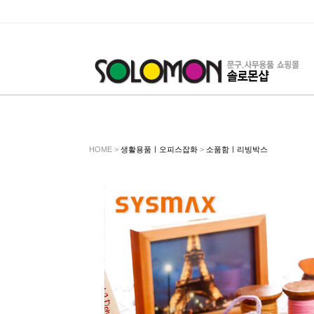
HOME >
생활용품ㅣ오피스잡화
>
소품함ㅣ리빙박스