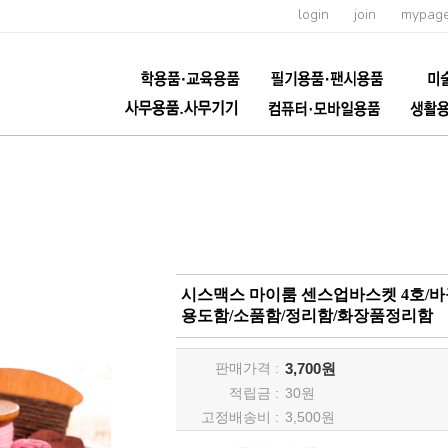
login
join
mypag
시스맥스 마이룸 센스업바스켓 4호/
용도함/소품함/정리함/화장품정리함
판매가격 :
3,700원
적립금 :
30
원
고정배송비 :
3,500원