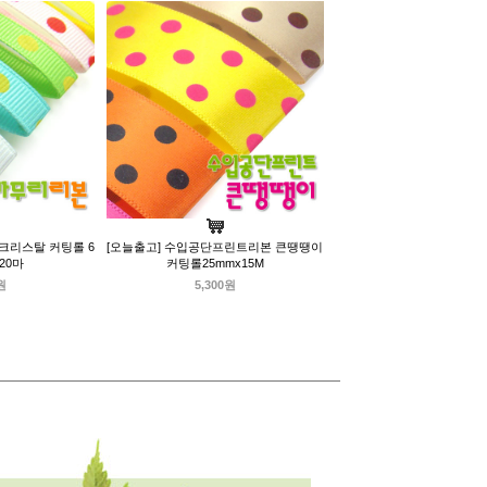
크리스탈 커팅롤 6
[오늘출고] 수입공단프린트리본 큰땡땡이
 20마
커팅롤25mmx15M
원
5,300원