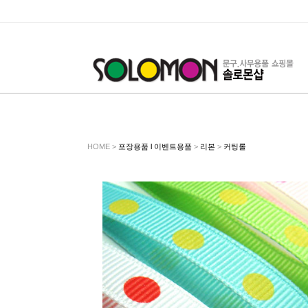
HOME >
포장용품 l 이벤트용품
>
리본
>
커팅롤