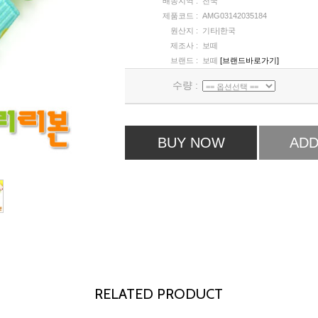
배송지역 :
전국
제품코드 :
AMG03142035184
원산지 :
기타|한국
제조사 :
보떼
브랜드 :
보떼
[브랜드바로가기]
수량 :
BUY NOW
ADD
RELATED PRODUCT