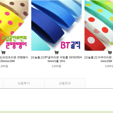
공단프린트리본 큰땡땡이
[오늘출고] BT골직리본 커팅롤 10/15/25/4
[오늘출고] 마무리리본 
25mmx15M
0mm/1롤 15마
mmx15M
,300원
2,600원
4,800
상품후기
상품문의