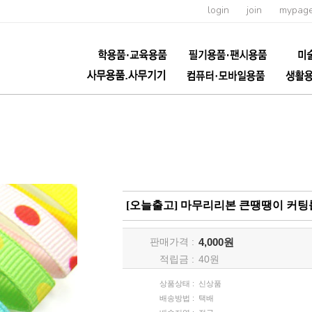
login
join
mypag
[오늘출고] 마무리리본 큰땡땡이 커팅롤 
판매가격 :
4,000원
적립금 :
40
원
상품상태 :
신상품
배송방법 :
택배