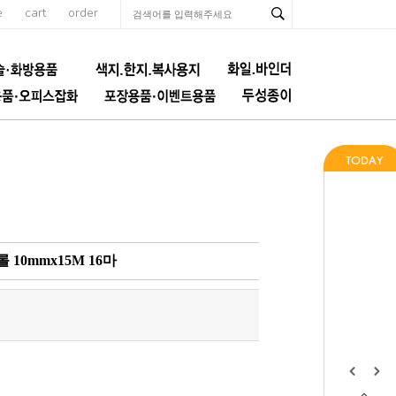
e
cart
order
10mmx15M 16마