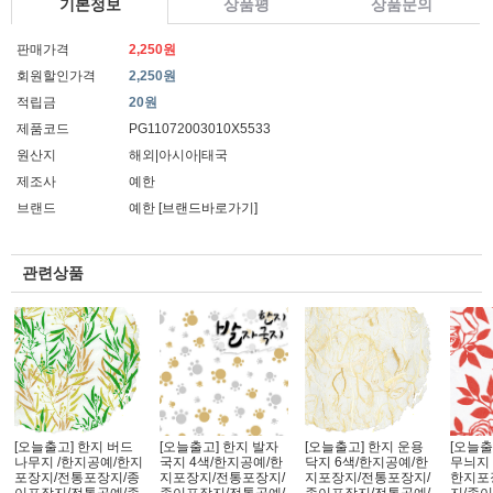
기본정보
상품평
상품문의
판매가격
2,250원
회원할인가격
2,250원
적립금
20원
제품코드
PG11072003010X5533
원산지
해외|아시아|태국
제조사
예한
브랜드
예한
[브랜드바로가기]
관련상품
[오늘출고] 한지 버드
[오늘출고] 한지 발자
[오늘출고] 한지 운용
[오늘출
나무지 /한지공예/한지
국지 4색/한지공예/한
닥지 6색/한지공예/한
무늬지 
포장지/전통포장지/종
지포장지/전통포장지/
지포장지/전통포장지/
한지포