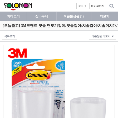
로그인
마이페이지
카테고리
장바구니
최근본상품
(1)
더보기
[오늘출고] 3M코맨드 칫솔 면도기걸이/칫솔걸이/치솔걸이/치솔거치대