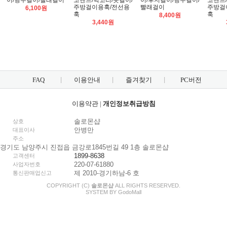
이/행주걸이/빨래걸이
코멘드/벽고리/옷걸이/
이/후지걸이/행주걸이/
코멘드/
주방걸이용훅/전선용
빨래걸이
주방걸
6,100원
훅
훅
8,400원
3,440원
FAQ
이용안내
즐겨찾기
PC버전
이용약관
|
개인정보취급방침
솔로몬샵
상호
안병만
대표이사
주소
경기도 남양주시 진접읍 금강로1845번길 49 1층 솔로몬샵
1899-8638
고객센터
220-07-61880
사업자번호
제 2010-경기하남-6 호
통신판매업신고
COPYRIGHT (C)
솔로몬샵
ALL RIGHTS RESERVED.
SYSTEM BY
Godo
Mall