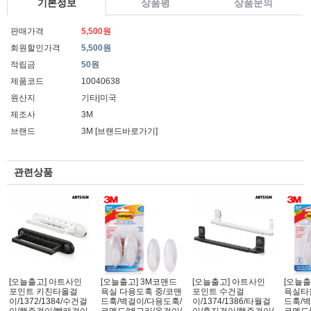
기본정보
상품평
상품문의
판매가격
5,500원
회원할인가격
5,500원
적립금
50원
제품코드
10040638
원산지
기타|미국
제조사
3M
브랜드
3M
[브랜드바로가기]
관련상품
[오늘출고] 아트사인
[오늘출고] 3M코맨드
[오늘출고] 아트사인
[오늘출
포인트 키친타올걸
욕실 다용도훅 중/코맨
포인트 수건걸
욕실타
이/1372/1384/수건걸
드훅/벽걸이/다용도훅/
이/1374/1386/타월걸
드훅/벽