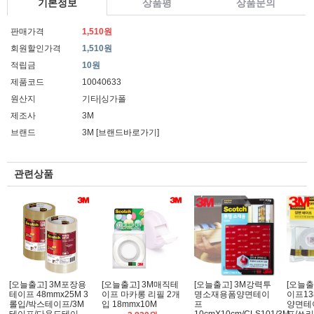
기본정보
상품평
상품문의
판매가격
1,510원
회원할인가격
1,510원
적립금
10원
제품코드
10040633
원산지
기타|싱가폴
제조사
3M
브랜드
3M
[브랜드바로가기]
관련상품
[오늘출고] 3M포장용
[오늘출고] 3M매직테
[오늘출고] 3M강력투
[오늘출
테이프 48mmx25M 3
이프 마카롱 리필 2개
명소재용폼양면테이
이프138
롤입/박스테이프/3M
입 18mmx10M
프
양면테