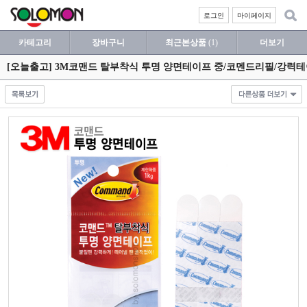
로그인
마이페이지
카테고리
장바구니
최근본상품
(1)
더보기
[오늘출고] 3M코맨드 탈부착식 투명 양면테이프 중/코멘드리필/강력