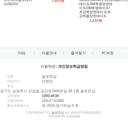
테이프/다용도테이
10cmX10cm/CLS101/3M
프/쓰
2,820원
프/3625V
테이프/3M투명양면테
이프/3M투명테이프/
초강력양면테이프/초
강력폼양면테이프
5,220원
FAQ
이용안내
즐겨찾기
PC버전
이용약관
|
개인정보취급방침
솔로몬샵
상호
안병만
대표이사
주소
경기도 남양주시 진접읍 금강로1845번길 49 1층 솔로몬샵
1899-8638
고객센터
220-07-61880
사업자번호
제 2010-경기하남-6 호
통신판매업신고
COPYRIGHT (C)
솔로몬샵
ALL RIGHTS RESERVED.
SYSTEM BY
Godo
Mall