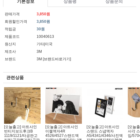
기본정보
상품평
상품문의
판매가격
3,850원
회원할인가격
3,850원
적립금
30원
제품코드
10040613
원산지
기타|미국
제조사
3M
브랜드
3M
[브랜드바로가기]
관련상품
[오늘출고] 아트사인
[오늘출고] 아트사인
[오늘출고] 아트사인
[오늘출
빈티지보드후크B
이젤액자4R
스탠드 스냅액자
사각 스
1119/1121/타공판고
4526/4527스탠드액
A5/4341/4346/사진액
입/570