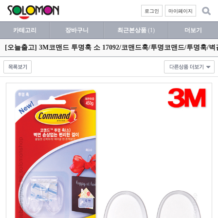
로그인
마이페이지
카테고리
장바구니
최근본상품
(1)
더보기
[오늘출고] 3M코맨드 투명훅 소 17092/코맨드훅/투명코맨드/투명훅