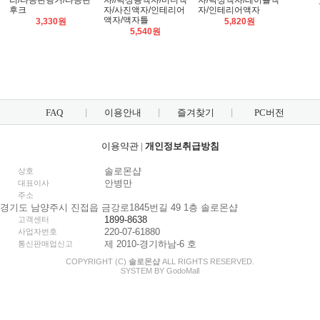
리/타공판행거/타공판
자//탁상용액자/미니액
자/탁상액자/테이블액
후크
자/사진액자/인테리어
자/인테리어액자
액자/액자틀
3,330원
5,820원
5,540원
FAQ
이용안내
즐겨찾기
PC버전
이용약관
|
개인정보취급방침
솔로몬샵
상호
안병만
대표이사
주소
경기도 남양주시 진접읍 금강로1845번길 49 1층 솔로몬샵
1899-8638
고객센터
220-07-61880
사업자번호
제 2010-경기하남-6 호
통신판매업신고
COPYRIGHT (C)
솔로몬샵
ALL RIGHTS RESERVED.
SYSTEM BY
Godo
Mall