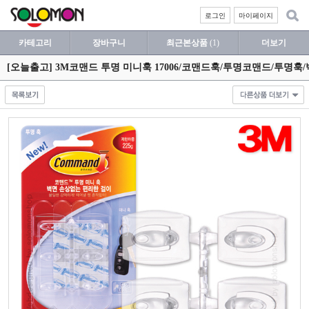
로그인
마이페이지
카테고리
장바구니
최근본상품
(1)
더보기
[오늘출고] 3M코맨드 투명 미니훅 17006/코맨드훅/투명코맨드/투명