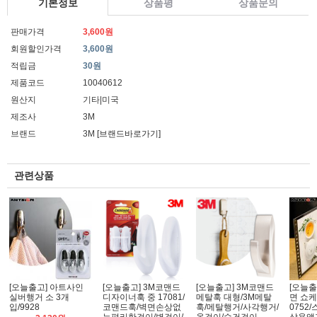
기본정보
상품평
상품문의
판매가격
3,600원
회원할인가격
3,600원
적립금
30원
제품코드
10040612
원산지
기타|미국
제조사
3M
브랜드
3M
[브랜드바로가기]
관련상품
[오늘출고] 아트사인
[오늘출고] 3M코맨드
[오늘출고] 3M코맨드
[오늘출
실버행거 소 3개
디자이너훅 중 17081/
메탈훅 대형/3M메탈
면 쇼
입/9928
코맨드훅/벽면손상없
훅/메탈행거/사각행거/
0752