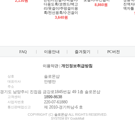
는편리한걸이/벽걸이/
옷걸이/수건걸이
상용액
2,130원
다용도훅/코멘드/벽고
진액자
8,860원
리/옷걸이/주방걸이용
액자틀
훅/전선용훅/수건걸이
3,640원
FAQ
이용안내
즐겨찾기
PC버전
이용약관
|
개인정보취급방침
솔로몬샵
상호
안병만
대표이사
주소
경기도 남양주시 진접읍 금강로1845번길 49 1층 솔로몬샵
1899-8638
고객센터
220-07-61880
사업자번호
제 2010-경기하남-6 호
통신판매업신고
COPYRIGHT (C)
솔로몬샵
ALL RIGHTS RESERVED.
SYSTEM BY
Godo
Mall