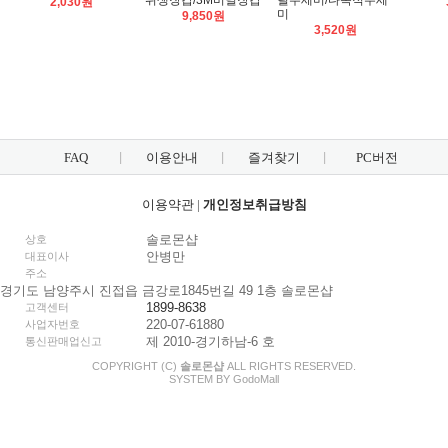
위생장갑/3M비닐장갑
릴수세미/다목적수세
2,030원
미
9,850원
3,520원
FAQ
이용안내
즐겨찾기
PC버전
이용약관
|
개인정보취급방침
솔로몬샵
상호
안병만
대표이사
주소
경기도 남양주시 진접읍 금강로1845번길 49 1층 솔로몬샵
1899-8638
고객센터
220-07-61880
사업자번호
제 2010-경기하남-6 호
통신판매업신고
COPYRIGHT (C)
솔로몬샵
ALL RIGHTS RESERVED.
SYSTEM BY
Godo
Mall