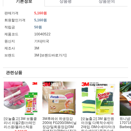
기본정보
상품평
상품문의
판매가격
5,160원
회원할인가격
5,160원
적립금
50원
제품코드
10040522
원산지
기타|미국
제조사
3M
브랜드
3M
[브랜드바로가기]
관련상품
[오늘출고] 3M 보틀클
3M후레쉬 위생장갑
[오늘출고] 3M 올인원
듀니냅킨
리너 리필2종/스테인
200매 FG200/3M비닐
아크릴 다목적수세미
17071
리스용/플라스틱용
장갑/일회용장갑/3M
2매입 /3M수세미/아크
Barbeq