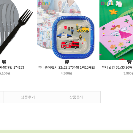
40개입 174133
듀니종이접시 22x22 173448 1팩10개입
듀니냅킨 33x33 20매 17
5,100원
4,300원
3,900
상품후기
상품문의