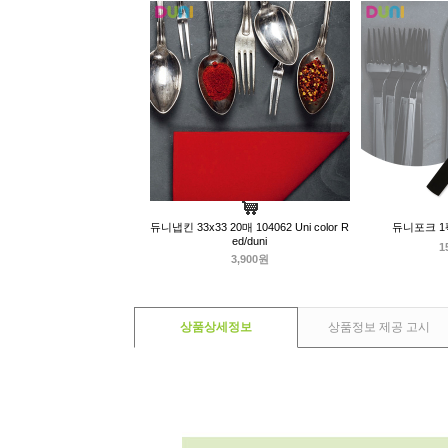
듀니냅킨 33x33 20매 104062 Uni color R
듀니포크 1팩
ed/duni
1
3,900원
상품상세정보
상품정보 제공 고시