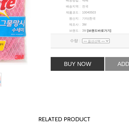
배송방법 :
택배
배송지역 :
전국
제품코드 :
10040503
원산지 :
기타|한국
제조사 :
3M
브랜드 :
3M
[브랜드바로가기]
수량 :
BUY NOW
ADD
RELATED PRODUCT