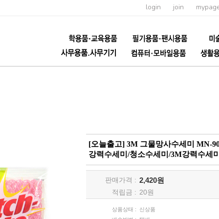
login
join
mypag
[오늘출고] 3M 그물망사수세미 MN-9
강력수세미/청소수세미/3M강력수세
판매가격 :
2,420원
적립금 :
20
원
상품상태 :
신상품