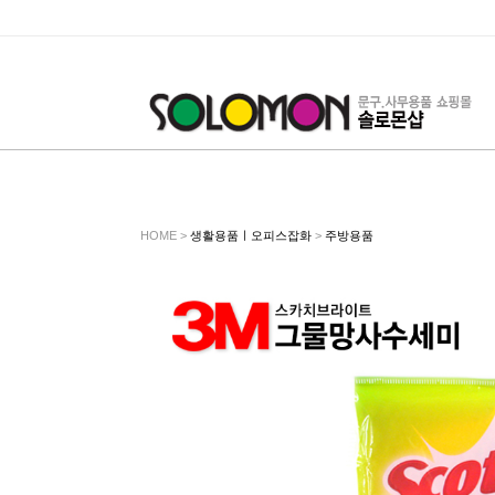
HOME >
생활용품ㅣ오피스잡화
>
주방용품