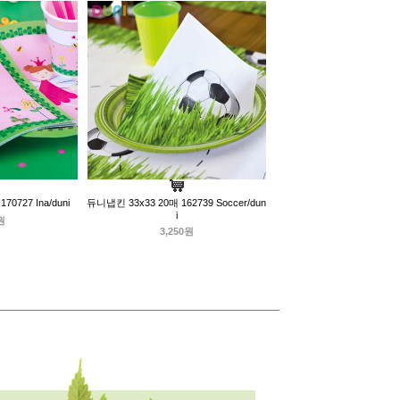
0727 Ina/duni
듀니냅킨 33x33 20매 162739 Soccer/dun
i
원
3,250원