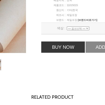
배송지역 :
전국
제품코드 :
11015015
원산지 :
기타|한국
제조사 :
제일포장
브랜드 :
제일포장
[브랜드바로가기]
색상 :
BUY NOW
ADD
RELATED PRODUCT