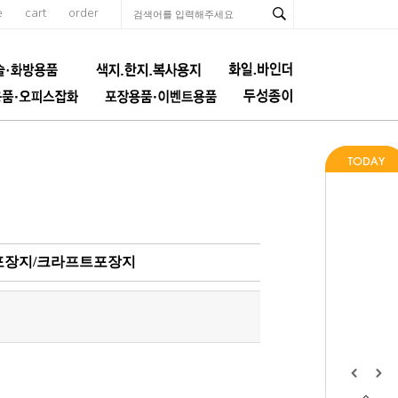
e
cart
order
포장지/크라프트포장지