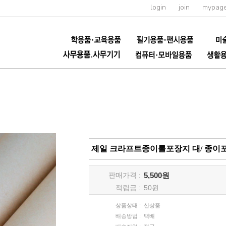
login
join
mypag
제일 크라프트종이롤포장지 대/ 종이
판매가격 :
5,500원
적립금 :
50
원
상품상태 :
신상품
배송방법 :
택배