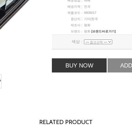
배송방법 :
택배
배송지역 :
전국
제품코드 :
0808017
원산지 :
기타|한국
제조사 :
평화
브랜드 :
평화
[브랜드바로가기]
색상 :
BUY NOW
ADD
RELATED PRODUCT