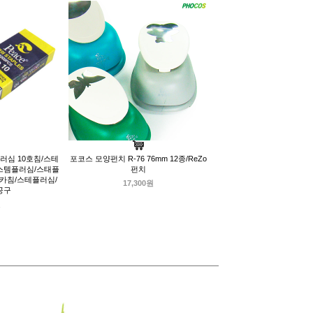
러심 10호침/스테
포코스 모양펀치 R-76 76mm 12종/ReZo
스템플러심/스태플
펀치
타카침/스테플러심/
17,300원
공구
원