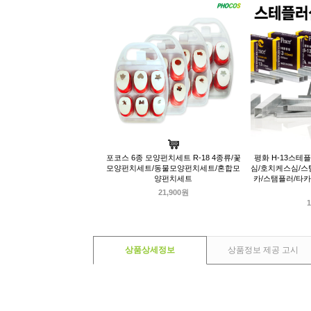
포코스 6종 모양펀치세트 R-18 4종류/꽃
평화 H-13스테
모양펀치세트/동물모양펀치세트/혼합모
심/호치케스심/스
양펀치세트
카/스탬플러/타카
21,900원
1
상품상세정보
상품정보 제공 고시