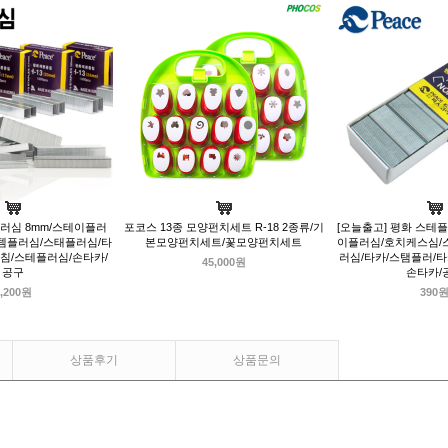
플러심 8mm/스테이플러
포코스 13종 모양펀치세트 R-18 2종류/기
[오늘출고] 평화 스테플
템플러심/스태플러심/타
본모양펀치세트/꽃모양펀치세트
이플러심/호치케스심/
침/스테플러심/손타카/
러심/타카/스탬플러/
45,000원
공구
손타카/
,200원
390
상품후기
상품문의