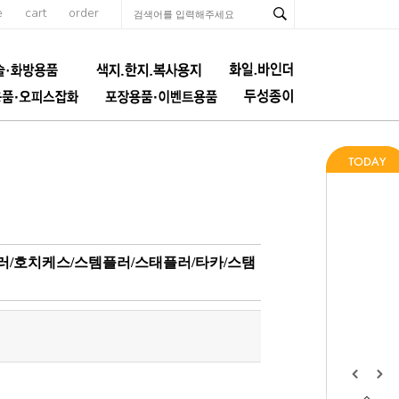
e
cart
order
플러/호치케스/스템플러/스태플러/타카/스탬