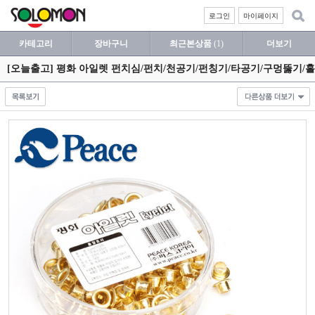
로그인
마이페이지
카테고리
장바구니
최근본상품
(1)
더보기
[오늘출고] 평화 아일렛 펀치심/펀치/천공기/펀칭기/타공기/구멍뚫기/