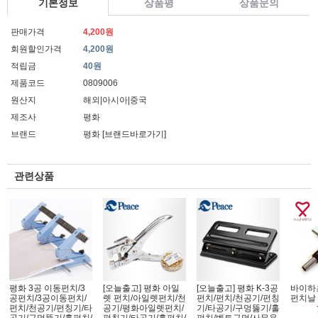
기본정보
상품평
상품문의
판매가격
4,200원
회원할인가격
4,200원
적립금
40원
제품코드
0809006
원산지
해외|아시아|중국
제조사
평화
브랜드
평화
[브랜드바로가기]
관련상품
평화 3공 이동펀치/3
[오늘출고] 평화 아일
[오늘출고] 평화 K-3공
바이하
공펀치/3공이동펀치/
렛 펀치/아일렛펀치/천
펀치/펀치/천공기/펀칭
펀치날
펀치/천공기/펀칭기/타
공기/평화아일렛펀치/
기/타공기/구멍뚫기/홀