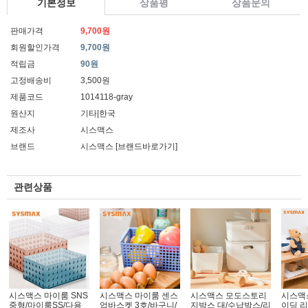
기본정보
상품평
상품문의
판매가격
9,700원
회원할인가격
9,700원
적립금
90원
고정배송비
3,500원
제품코드
1014118-gray
원산지
기타|한국
제조사
시스맥스
브랜드
시스맥스
[브랜드바로가기]
관련상품
시스맥스 마이룸 SNS
시스맥스 마이룸 센스
시스맥스 모도스토리
시스맥
중형/마이룸SS/다용
업바스켓 3호/바구니/
지박스 대/수납박스/리
이딩 