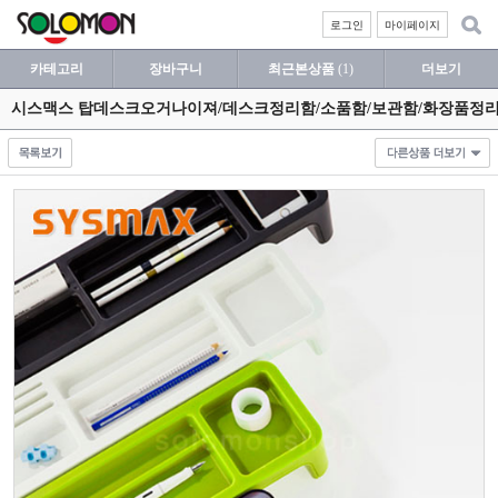
로그인
마이페이지
카테고리
장바구니
최근본상품
(1)
더보기
시스맥스 탑데스크오거나이져/데스크정리함/소품함/보관함/화장품정