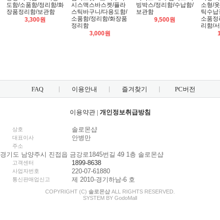
도함/소품함/정리함/화
시스맥스바스켓/플라
빙박스/정리함/수납함/
소형/
장품정리함/보관함
스틱바구니/다용도함/
보관함
틱수납
소품함/정리함/화장품
소품정
3,300원
9,500원
정리함
리함/
3,000원
FAQ
이용안내
즐겨찾기
PC버전
이용약관
|
개인정보취급방침
솔로몬샵
상호
안병만
대표이사
주소
경기도 남양주시 진접읍 금강로1845번길 49 1층 솔로몬샵
1899-8638
고객센터
220-07-61880
사업자번호
제 2010-경기하남-6 호
통신판매업신고
COPYRIGHT (C)
솔로몬샵
ALL RIGHTS RESERVED.
SYSTEM BY
Godo
Mall