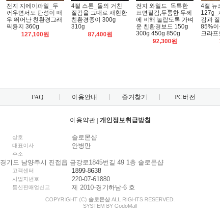
전지 지에이파일_두
4절 스톤_돌의 거친
전지 와일드_독특한
4절 
꺼우면서도 탄성이 매
질감을 그대로 재현한
표면질감,두툼한 두께
127g
우 뛰어난 친환경그래
친환경종이 300g
에 비해 놀랍도록 가벼
감과 
픽용지 360g
310g
운 친환경보드 150g
85%이
300g 450g 850g
크라프
127,100원
87,400원
92,300원
FAQ
이용안내
즐겨찾기
PC버전
이용약관
|
개인정보취급방침
솔로몬샵
상호
안병만
대표이사
주소
경기도 남양주시 진접읍 금강로1845번길 49 1층 솔로몬샵
1899-8638
고객센터
220-07-61880
사업자번호
제 2010-경기하남-6 호
통신판매업신고
COPYRIGHT (C)
솔로몬샵
ALL RIGHTS RESERVED.
SYSTEM BY
Godo
Mall