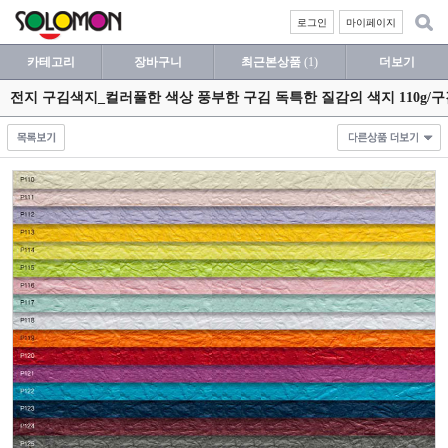
로그인
마이페이지
카테고리
장바구니
최근본상품
(1)
더보기
전지 구김색지_컬러풀한 색상 풍부한 구김 독특한 질감의 색지 110g/