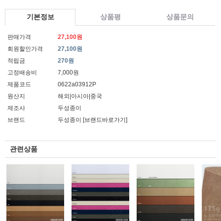
기본정보
상품평
상품문의
판매가격
27,100원
회원할인가격
27,100원
적립금
270원
고정배송비
7,000원
제품코드
0622a03912P
원산지
해외|아시아|중국
제조사
두성종이
브랜드
두성종이
[브랜드바로가기]
관련상품