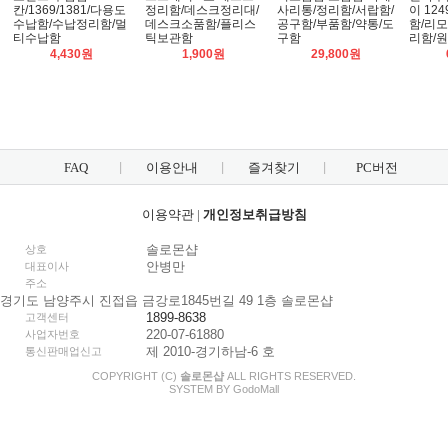
칸/1369/1381/다용도
정리함/데스크정리대/
사리통/정리함/서랍함/
이 12
수납함/수납정리함/멀
데스크소품함/플리스
공구함/부품함/약통/도
함/리
티수납함
틱보관함
구함
리함/
4,430원
1,900원
29,800원
FAQ
이용안내
즐겨찾기
PC버전
이용약관
|
개인정보취급방침
솔로몬샵
상호
안병만
대표이사
주소
경기도 남양주시 진접읍 금강로1845번길 49 1층 솔로몬샵
1899-8638
고객센터
220-07-61880
사업자번호
제 2010-경기하남-6 호
통신판매업신고
COPYRIGHT (C)
솔로몬샵
ALL RIGHTS RESERVED.
SYSTEM BY
Godo
Mall