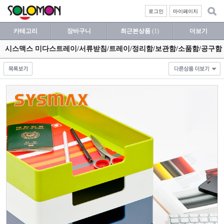
로그인
마이페이지
카테고리
장바구니
최근본상품
(1)
더보기
시스맥스 미다스트레이/서류받침/트레이/정리함/보관함/소품함/공구함