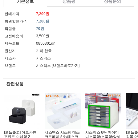
기본정보
상품평
상품문의
판매가격
7,200원
회원할인가격
7,200원
적립금
70원
고정배송비
3,500원
제품코드
0850301gn
원산지
기타|한국
제조사
시스맥스
브랜드
시스맥스
[브랜드바로가기]
관련상품
[오늘출고] 아트사인
시스맥스 시스템 데스
시스맥스 6단 마이미
[오늘출
포인트 수납함 2
크트레이 5호/데스크
니소품함/소품함/악세
원목수