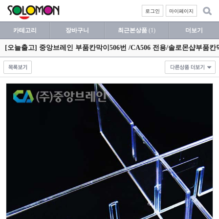
로그인
마이페이지
카테고리
장바구니
최근본상품
(1)
더보기
[오늘출고] 중앙브레인 부품칸막이506번 /CA506 전용/솔로몬샵부품