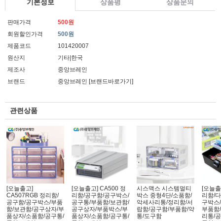
기본정보
상품평
상품문의
판매가격
500원
회원할인가격
500원
제품코드
101420007
원산지
기타|한국
제조사
중앙브레인
브랜드
중앙브레인
[브랜드바로가기]
관련상품
[오늘출고]
[오늘출고] CA500 정
시스맥스 시스템멀티
[오늘출
CA507RGB 정리함/
리함/공구함/공구박스/
박스 중형4단/소품함/
리함/
공구함/공구박스/부품
공구통/부품함/보관함/
악세사리통/정리함/서
구박스/
함/보관함/공구상자/부
공구상자/부품박스/부
랍함/공구함/부품함/약
부품함
품상자/소품함/공구통/
품상자/소품함/공구통/
통/도구함
리통/공