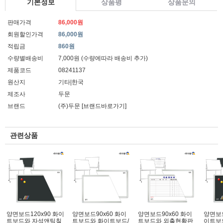
기본정보
상품평
상품문의
판매가격
86,000원
회원할인가격
86,000원
적립금
860원
수량별배송비
7,000원 (수량에따라 배송비 추가)
제품코드
08241137
원산지
기타|한국
제조사
두문
브랜드
(주)두문
[브랜드바로가기]
관련상품
양면보드120x90 화이
양면보드90x60 화이
양면보드90x60 화이
양면보드
트보드와 자석앤틱칠
트보드와 화이트보드/
트보드와 외출현황판
이트보