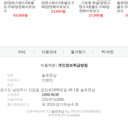
판/양면스탠드4호별
양면스탠드3호별도구
_가로형 한글/양면스
칠판/
도구매/양면화이트보
매/양면화이트보드
탠드3호별도구매/양
별도구
드
면화이트보드
보드
23,000원
93,000원
27,000원
2
FAQ
이용안내
즐겨찾기
PC버전
이용약관
|
개인정보취급방침
솔로몬샵
상호
안병만
대표이사
주소
경기도 남양주시 진접읍 금강로1845번길 49 1층 솔로몬샵
1899-8638
고객센터
220-07-61880
사업자번호
제 2010-경기하남-6 호
통신판매업신고
COPYRIGHT (C)
솔로몬샵
ALL RIGHTS RESERVED.
SYSTEM BY
Godo
Mall