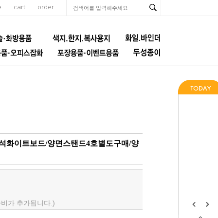
e
cart
order
 자석화이트보드/양면스탠드4호별도구매/양
배송비가 추가됩니다.)