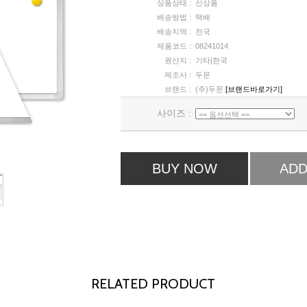
상품상태 :
신상품
배송방법 :
택배
배송지역 :
전국
제품코드 :
08241014
원산지 :
기타|한국
제조사 :
두문
브랜드 :
(주)두문
[브랜드바로가기]
사이즈 :
BUY NOW
ADD
RELATED PRODUCT