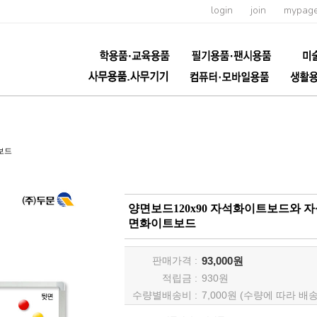
login
join
mypag
보드
양면보드120x90 자석화이트보드와
면화이트보드
판매가격 :
93,000원
적립금 :
930
원
수량별배송비 :
7,000원 (수량에 따라 