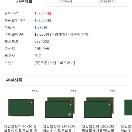
기본정보
상품평
상품문의
판매가격
137,000원
회원할인가격
137,000원
적립금
1,370원
수량별배송비
18,000원 (수량에따라 배송비 추가)
제품코드
0824662
원산지
기타|한국
제조사
두문
브랜드
(주)두문
[브랜드바로가기]
관련상품
자석물칠판 60x40 물
자석물칠판 180x120
자석물칠판 150x120
자석물칠
백묵펜전용/무늬목 웬
워터초크용/무늬목프
물백묵펜전용/무늬목
워터초