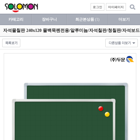
로그인
마이페이지
카테고리
장바구니
최근본상품
(1)
더보기
자석물칠판 240x120 물백묵펜전용/알루미늄/자석칠판/청칠판/자석보드