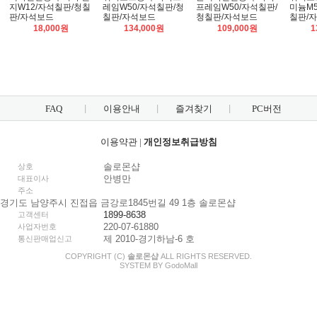
지W12/자석칠판/청칠
레임W50/자석칠판/청
프레임W50/자석칠판/
미늄M5
판/자석보드
칠판/자석보드
청칠판/자석보드
칠판/
18,000원
134,000원
109,000원
1
FAQ
이용안내
즐겨찾기
PC버전
이용약관
|
개인정보취급방침
솔로몬샵
상호
안병만
대표이사
주소
경기도 남양주시 진접읍 금강로1845번길 49 1층 솔로몬샵
1899-8638
고객센터
220-07-61880
사업자번호
제 2010-경기하남-6 호
통신판매업신고
COPYRIGHT (C)
솔로몬샵
ALL RIGHTS RESERVED.
SYSTEM BY
Godo
Mall