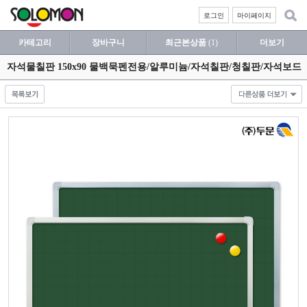
로그인
마이페이지
카테고리
장바구니
최근본상품
(1)
더보기
자석물칠판 150x90 물백묵펜전용/알루미늄/자석칠판/청칠판/자석보드