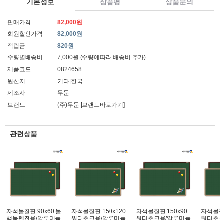
기본정보
상품평
상품문의
판매가격
82,000원
회원할인가격
82,000원
적립금
820원
수량별배송비
7,000원 (수량에따라 배송비 추가)
제품코드
0824658
원산지
기타|한국
제조사
두문
브랜드
(주)두문
[브랜드바로가기]
관련상품
자석물칠판 90x60 물
자석물칠판 150x120
자석물칠판 150x90
자석물칠
백묵펜전용/알루미늄
워터초크용/알루미늄
워터초크용/알루미늄
워터초