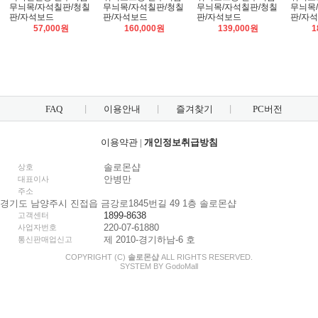
무늬목/자석칠판/청칠
무늬목/자석칠판/청칠
무늬목/자석칠판/청칠
무늬목
판/자석보드
판/자석보드
판/자석보드
판/자
57,000원
160,000원
139,000원
1
FAQ
이용안내
즐겨찾기
PC버전
이용약관
|
개인정보취급방침
솔로몬샵
상호
안병만
대표이사
주소
경기도 남양주시 진접읍 금강로1845번길 49 1층 솔로몬샵
1899-8638
고객센터
220-07-61880
사업자번호
제 2010-경기하남-6 호
통신판매업신고
COPYRIGHT (C)
솔로몬샵
ALL RIGHTS RESERVED.
SYSTEM BY
Godo
Mall