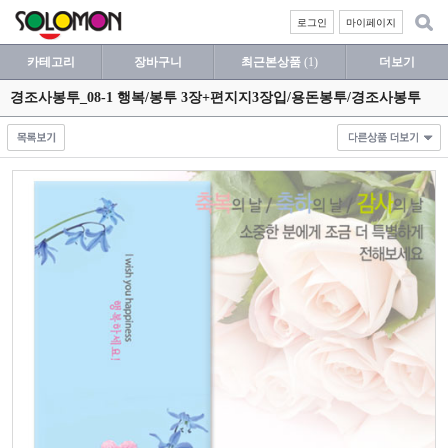
로그인
마이페이지
카테고리
장바구니
최근본상품
(1)
더보기
경조사봉투_08-1 행복/봉투 3장+편지지3장입/용돈봉투/경조사봉투