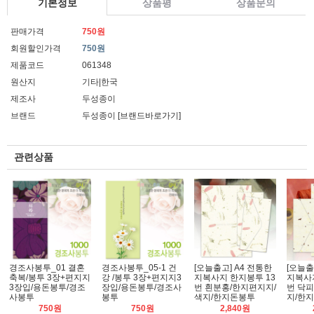
기본정보
상품평
상품문의
판매가격
750원
회원할인가격
750원
제품코드
061348
원산지
기타|한국
제조사
두성종이
브랜드
두성종이
[브랜드바로가기]
관련상품
경조사봉투_01 결혼
경조사봉투_05-1 건
[오늘출고] A4 전통한
[오늘출
축복/봉투 3장+편지지
강 /봉투 3장+편지지3
지복사지 한지봉투 13
지복사지
3장입/용돈봉투/경조
장입/용돈봉투/경조사
번 흰분홍/한지편지지/
번 닥피
사봉투
봉투
색지/한지돈봉투
지/한
750원
750원
2,840원