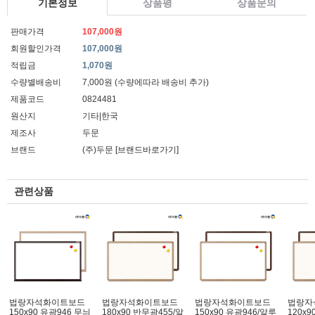
기본정보
상품평
상품문의
판매가격
107,000원
회원할인가격
107,000원
적립금
1,070원
수량별배송비
7,000원 (수량에따라 배송비 추가)
제품코드
0824481
원산지
기타|한국
제조사
두문
브랜드
(주)두문
[브랜드바로가기]
관련상품
법랑자석화이트보드
법랑자석화이트보드
법랑자석화이트보드
법랑자
150x90 유광946 무늬
180x90 반무광455/알
150x90 유광946/알루
120x9