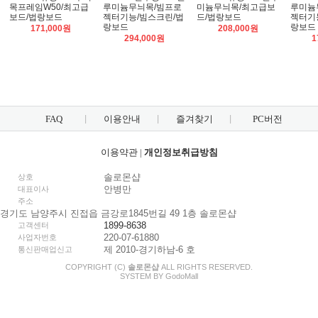
목프레임W50/최고급
루미늄무늬목/빔프로
미늄무늬목/최고급보
루미늄
보드/법랑보드
젝터기능/빔스크린/법
드/법랑보드
젝터기
랑보드
랑보드
171,000원
208,000원
294,000원
1
FAQ
이용안내
즐겨찾기
PC버전
이용약관
|
개인정보취급방침
솔로몬샵
상호
안병만
대표이사
주소
경기도 남양주시 진접읍 금강로1845번길 49 1층 솔로몬샵
1899-8638
고객센터
220-07-61880
사업자번호
제 2010-경기하남-6 호
통신판매업신고
COPYRIGHT (C)
솔로몬샵
ALL RIGHTS RESERVED.
SYSTEM BY
Godo
Mall