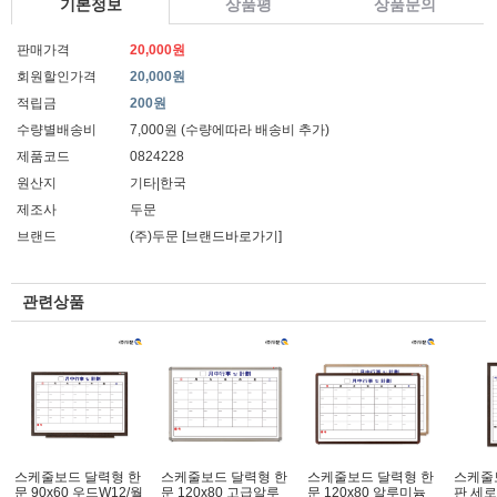
기본정보
상품평
상품문의
판매가격
20,000원
회원할인가격
20,000원
적립금
200원
수량별배송비
7,000원 (수량에따라 배송비 추가)
제품코드
0824228
원산지
기타|한국
제조사
두문
브랜드
(주)두문
[브랜드바로가기]
관련상품
스케줄보드 달력형 한
스케줄보드 달력형 한
스케줄보드 달력형 한
스케줄
문 90x60 우드W12/월
문 120x80 고급알루
문 120x80 알루미늄
판 세로