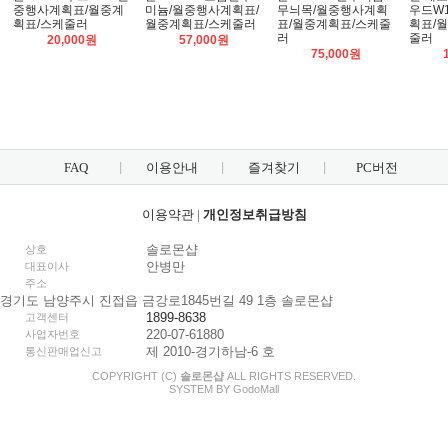
중행사계획표/월중계
미늄/월중행사계획표/
무늬목/월중행사계획
우드W
획표/스케줄러
월중계획표/스케줄러
표/월중계획표/스케줄
획표/
러
줄러
20,000원
57,000원
75,000원
FAQ
이용안내
즐겨찾기
PC버전
이용약관
|
개인정보취급방침
솔로몬샵
상호
안병만
대표이사
주소
경기도 남양주시 진접읍 금강로1845번길 49 1층 솔로몬샵
1899-8638
고객센터
220-07-61880
사업자번호
제 2010-경기하남-6 호
통신판매업신고
COPYRIGHT (C)
솔로몬샵
ALL RIGHTS RESERVED.
SYSTEM BY
Godo
Mall