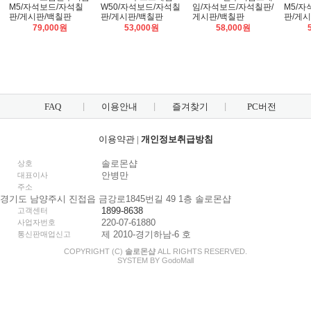
M5/자석보드/자석칠
W50/자석보드/자석칠
임/자석보드/자석칠판/
M5/자
판/게시판/백칠판
판/게시판/백칠판
게시판/백칠판
판/게
79,000원
53,000원
58,000원
FAQ
이용안내
즐겨찾기
PC버전
이용약관
|
개인정보취급방침
솔로몬샵
상호
안병만
대표이사
주소
경기도 남양주시 진접읍 금강로1845번길 49 1층 솔로몬샵
1899-8638
고객센터
220-07-61880
사업자번호
제 2010-경기하남-6 호
통신판매업신고
COPYRIGHT (C)
솔로몬샵
ALL RIGHTS RESERVED.
SYSTEM BY
Godo
Mall