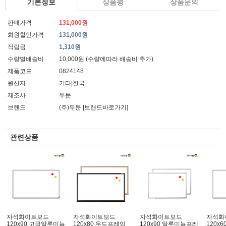
기본정보
상품평
상품문의
판매가격
131,000원
회원할인가격
131,000원
적립금
1,310원
수량별배송비
10,000원 (수량에따라 배송비 추가)
제품코드
0824148
원산지
기타|한국
제조사
두문
브랜드
(주)두문
[브랜드바로가기]
관련상품
자석화이트보드
자석화이트보드
자석화이트보드
자석화
120x90 고급알루미늄
120x80 우드프레임
120x90 알루미늄프레
120x