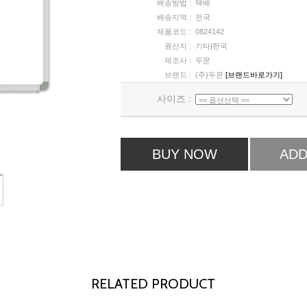
배송방법 :
택배
배송지역 :
전국
제품코드 :
0824142
원산지 :
기타|한국
제조사 :
두문
브랜드 :
(주)두문
[브랜드바로가기]
사이즈 :
BUY NOW
ADD
RELATED PRODUCT