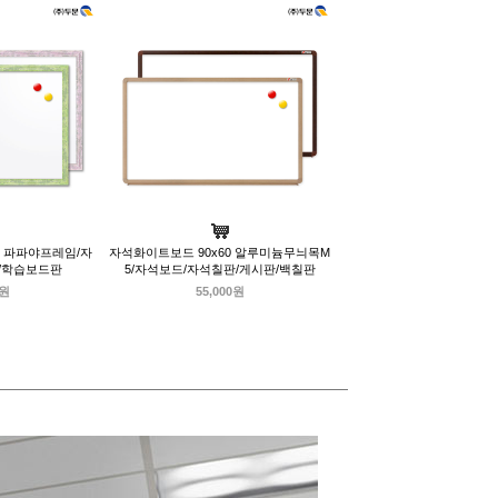
0 파파야프레임/자
자석화이트보드 90x60 알루미늄무늬목M
/학습보드판
5/자석보드/자석칠판/게시판/백칠판
0원
55,000원