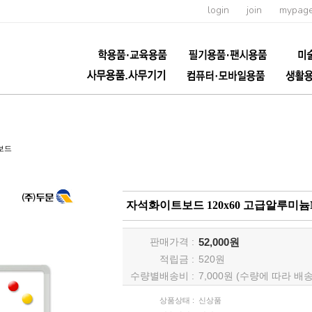
login
join
mypag
보드
자석화이트보드 120x60 고급알루미
판매가격 :
52,000원
적립금 :
520
원
수량별배송비 :
7,000원 (수량에 따라 
상품상태 :
신상품