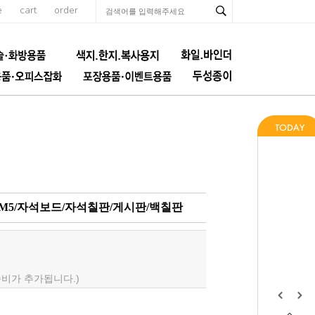
e
cart
order
늄M5/자석보드/자석칠판/게시판/백칠판
배송비가 추가됩니다.)