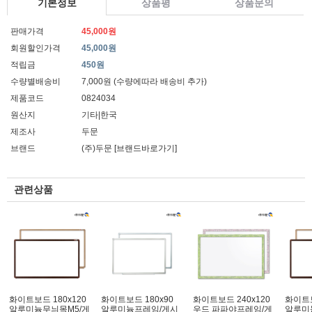
기본정보
상품평
상품문의
판매가격
45,000원
회원할인가격
45,000원
적립금
450원
수량별배송비
7,000원 (수량에따라 배송비 추가)
제품코드
0824034
원산지
기타|한국
제조사
두문
브랜드
(주)두문
[브랜드바로가기]
관련상품
화이트보드 180x120
화이트보드 180x90
화이트보드 240x120
화이트보
알루미늄무늬목M5/게
알루미늄프레임/게시
우드 파파야프레임/게
알루미