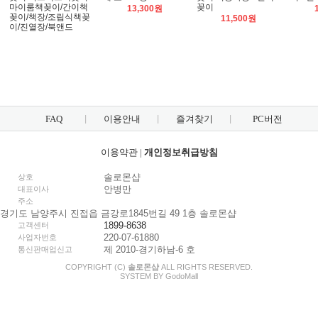
마이룸책꽂이/간이책
꽂이
13,300원
꽂이/책장/조립식책꽂
11,500원
이/진열장/북앤드
FAQ
이용안내
즐겨찾기
PC버전
이용약관
|
개인정보취급방침
솔로몬샵
상호
안병만
대표이사
주소
경기도 남양주시 진접읍 금강로1845번길 49 1층 솔로몬샵
1899-8638
고객센터
220-07-61880
사업자번호
제 2010-경기하남-6 호
통신판매업신고
COPYRIGHT (C)
솔로몬샵
ALL RIGHTS RESERVED.
SYSTEM BY
Godo
Mall