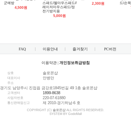
군예방
스패드/젤마우스패드//
드/손
2,300원
레이저마우스패드/정
4,500원
전기방지용
5,000원
FAQ
이용안내
즐겨찾기
PC버전
이용약관
|
개인정보취급방침
솔로몬샵
상호
안병만
대표이사
주소
경기도 남양주시 진접읍 금강로1845번길 49 1층 솔로몬샵
1899-8638
고객센터
220-07-61880
사업자번호
제 2010-경기하남-6 호
통신판매업신고
COPYRIGHT (C)
솔로몬샵
ALL RIGHTS RESERVED.
SYSTEM BY
Godo
Mall