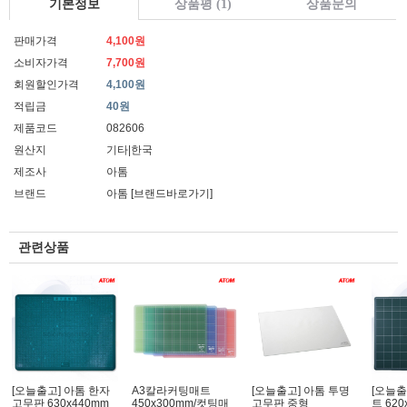
기본정보
상품평 (1)
상품문의
판매가격
4,100원
소비자가격
7,700원
회원할인가격
4,100원
적립금
40원
제품코드
082606
원산지
기타|한국
제조사
아톰
브랜드
아톰
[브랜드바로가기]
관련상품
[오늘출고] 아톰 한자
A3칼라커팅매트
[오늘출고] 아톰 투명
[오늘출
고무판 630x440mm
450x300mm/컷팅매
고무판 중형
트 62