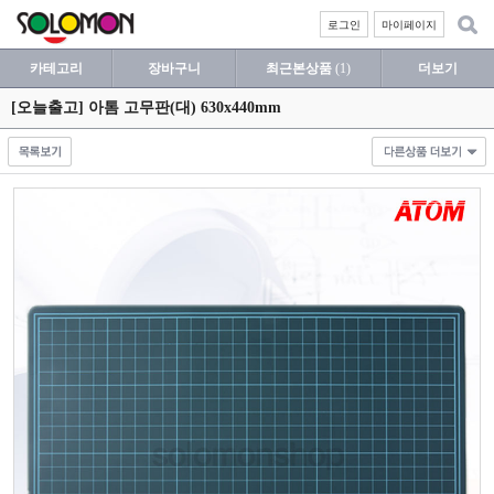
로그인
마이페이지
카테고리
장바구니
최근본상품
(1)
더보기
[오늘출고] 아톰 고무판(대) 630x440mm