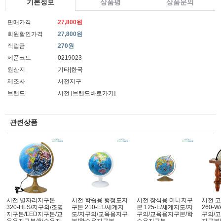
기본정보
상품평
상품문의
판매가격
27,800원
회원할인가격
27,800원
적립금
270원
제품코드
0219023
원산지
기타|한국
제조사
서전지구
브랜드
서전
[브랜드바로가기]
관련상품
서전 별자리지구본
서전 학습용 행정도지
서전 장식용 미니지구
서전 
320-HLS/지구의/조명
구본 210-E1/세계지
본 125-E/세계지도/지
260-
지구본/LED지구본/교
도/지구의/교육용지구
구의/교육용지구본/학
구의/